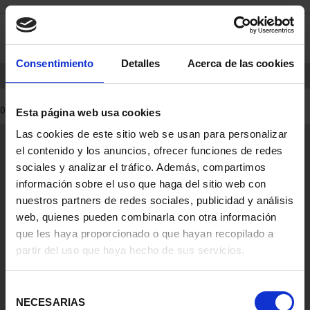
saltar
Saltar
0
al
al
contenido
men
de
Consentimiento
Detalles
Acerca de las cookies
navegacin
INICIO
PRODUCTOS
0 Productos encontrados
Esta página web usa cookies
Las cookies de este sitio web se usan para personalizar
Información General
el contenido y los anuncios, ofrecer funciones de redes
Contacto
sociales y analizar el tráfico. Además, compartimos
Preguntas Frequentes (FAQs)
información sobre el uso que haga del sitio web con
Aviso Legal
nuestros partners de redes sociales, publicidad y análisis
web, quienes pueden combinarla con otra información
Condiciones Legales
que les haya proporcionado o que hayan recopilado a
partir del uso que haya hecho de sus servicios.
Ayuda
Selección
NECESARIAS
de