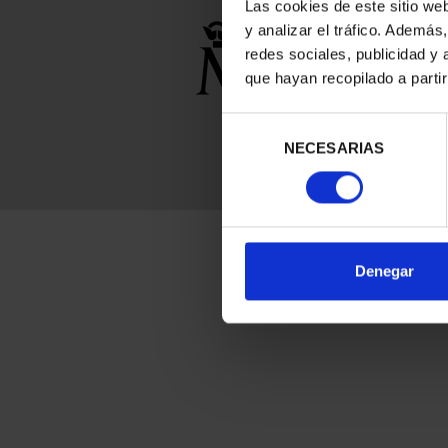
Las cookies de este sitio we
y analizar el tráfico. Ademá
0 Productos encon
redes sociales, publicidad y
que hayan recopilado a parti
Filtros aplicados
Selección
No Circulada
NECESARIAS
de
consentimiento
Información General
Contacto
|
Preguntas Frequentes (FAQs)
|
Aviso Legal
|
Condicio
Denegar