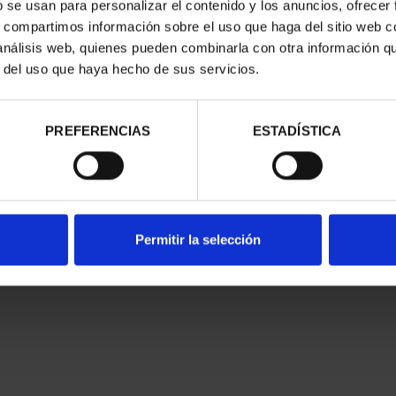
b se usan para personalizar el contenido y los anuncios, ofrecer
s, compartimos información sobre el uso que haga del sitio web 
trados
 análisis web, quienes pueden combinarla con otra información q
r del uso que haya hecho de sus servicios.
PREFERENCIAS
ESTADÍSTICA
nes Legales
|
|
Ayuda
|
Permitir la selección