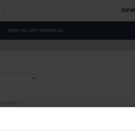
ESPA
TARJETAS CRIPTOGRÁFICAS
contrados