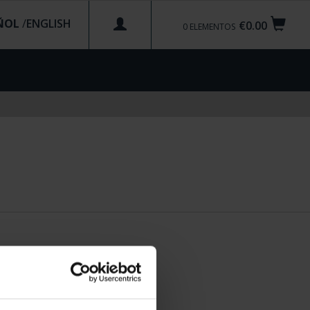
ÑOL
/
€0.00
0
ELEMENTOS