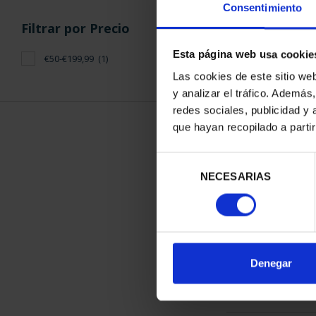
Consentimiento
Filtrar por Precio
Esta página web usa cookie
€50-€199,99
(1)
Las cookies de este sitio we
y analizar el tráfico. Ademá
MARGARITA SA
redes sociales, publicidad y
REA
que hayan recopilado a parti
140,
Selección
NECESARIAS
de
consentimiento
ORDENAR POR:
Denegar