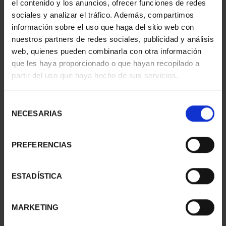
el contenido y los anuncios, ofrecer funciones de redes
16,94 €
16,94 €
sociales y analizar el tráfico. Además, compartimos
información sobre el uso que haga del sitio web con
nuestros partners de redes sociales, publicidad y análisis
web, quienes pueden combinarla con otra información
que les haya proporcionado o que hayan recopilado a
partir del uso que haya hecho de sus servicios.
Selección
NECESARIAS
de
consentimiento
PREFERENCIAS
MONEDA CASTILLOS -
MONEDA CASTILLOS -
ALCÁZAR DE SEGOVIA
ALHAMBRA DE
ESTADÍSTICA
16,94 €
GRANADA
16,94 €
MARKETING