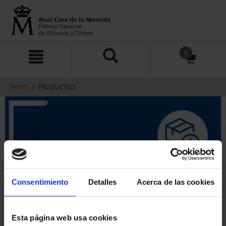
saltar
Saltar
0
al
al
contenido
men
de
navegacin
INICIO
PRODUCTOS
Consentimiento
Detalles
Acerca de las cookies
Esta página web usa cookies