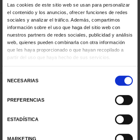
Las cookies de este sitio web se usan para personalizar
el contenido y los anuncios, ofrecer funciones de redes
sociales y analizar el tráfico. Además, compartimos
ORDENAR POR:
información sobre el uso que haga del sitio web con
nuestros partners de redes sociales, publicidad y análisis
web, quienes pueden combinarla con otra información
que les haya proporcionado o que hayan recopilado a
REFINAR
partir del uso que haya hecho de sus servicios.
Selección
NECESARIAS
de
1 Productos encontrados
consentimiento
PREFERENCIAS
ESTADÍSTICA
MARKETING