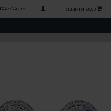
ÑOL
/
€0.00
0
ELEMENTOS