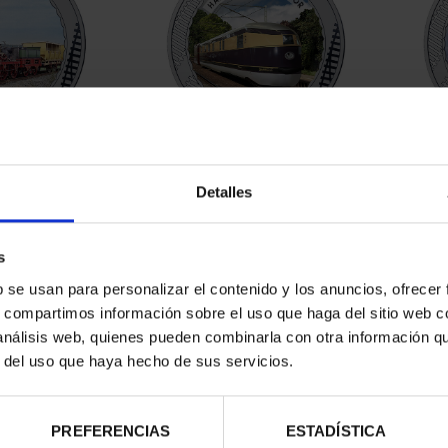
RIL - ADLER
Hª FERROCARRIL -
Hª F
94 €
HAMBURGUÉS VOLADOR
Detalles
16,94 €
s
b se usan para personalizar el contenido y los anuncios, ofrecer
s, compartimos información sobre el uso que haga del sitio web 
 análisis web, quienes pueden combinarla con otra información q
r del uso que haya hecho de sus servicios.
PREFERENCIAS
ESTADÍSTICA