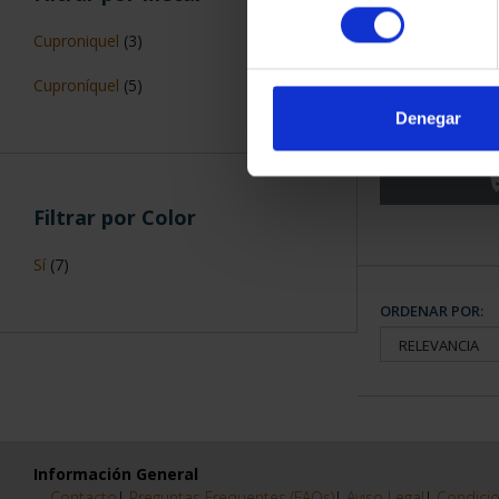
consentimiento
Cuproniquel
(3)
HISTORIA DE
Cuproníquel
(5)
- 4ª 
Denegar
84,
Filtrar por Color
Sí
(7)
ORDENAR POR:
Información General
Contacto
|
Preguntas Frequentes (FAQs)
|
Aviso Legal
|
Condicio