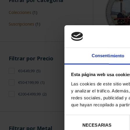
Colecciones
(1)
Suscripciones
(1)
Hª FERROCAR
16,
Consentimiento
Filtrar por Precio
€0-€49,99
(5)
Esta página web usa cookie
€50-€199,99
(1)
Las cookies de este sitio we
y analizar el tráfico. Ademá
€200-€499,99
(2)
redes sociales, publicidad y
que hayan recopilado a parti
Selección
NECESARIAS
de
Filtrar por Metal