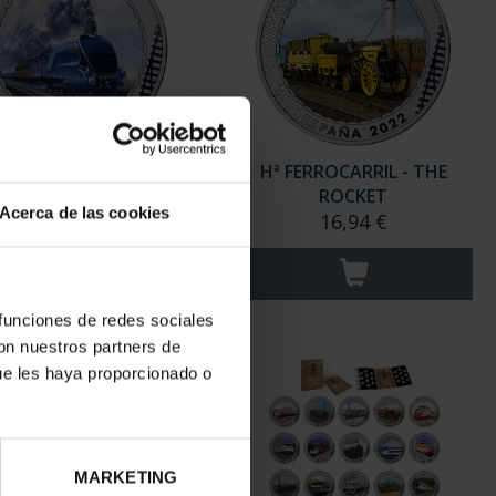
ERROCARRIL - MALLARD
Hª FERROCARRIL - THE
4468
ROCKET
Acerca de las cookies
16,94 €
16,94 €
 funciones de redes sociales
con nuestros partners de
ue les haya proporcionado o
MARKETING