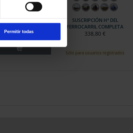
 DEL FERROCARRIL -
SUSCRIPCIÓN Hª DEL
LECCIÓN COMPLETA
FERROCARRIL COMPLETA
Permitir todas
338,80 €
338,80 €
Sólo para usuarios registrados