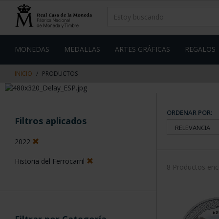
saltar
Saltar
al
al
contenido
men
de
navegacin
MONEDAS
MEDALLAS
ARTES GRÁFICAS
REGALOS
INICIO
PRODUCTOS
ORDENAR POR:
Filtros aplicados
2022
Historia del Ferrocarril
8 Productos en
Filtrar por Categoría