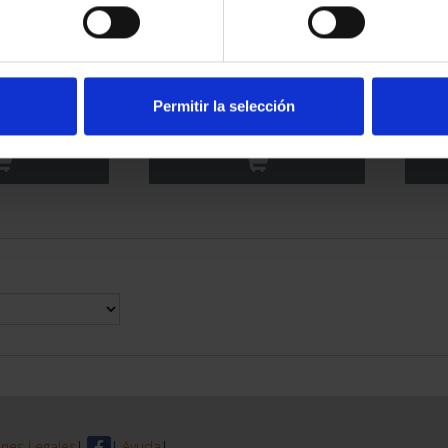
L FERROCARRIL
Hª FERROCARRIL -
Hª
ENTREGA
TRANSIBERIANO
CO
Permitir la selección
70 €
16,94 €
nes Legales
|
|
Ayuda
|