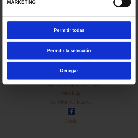
MARKETING
REFINAR
Permitir todas
Permitir la selección
Información General
Denegar
Contacto
Preguntas Frequentes (FAQs)
Aviso Legal
Condiciones Legales
Ayuda