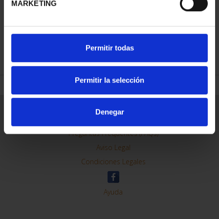
MARKETING
REFINAR
Permitir todas
Permitir la selección
Información General
Denegar
Contacto
Preguntas Frequentes (FAQs)
Aviso Legal
Condiciones Legales
Ayuda