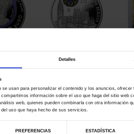
RDO BAZÁN
800 AÑOS CATEDRAL
275 
8 REALES
BURGOS (2021) 8 REALES
00 €
140,00 €
Detalles
s
b se usan para personalizar el contenido y los anuncios, ofrecer
s, compartimos información sobre el uso que haga del sitio web 
 análisis web, quienes pueden combinarla con otra información q
r del uso que haya hecho de sus servicios.
PREFERENCIAS
ESTADÍSTICA