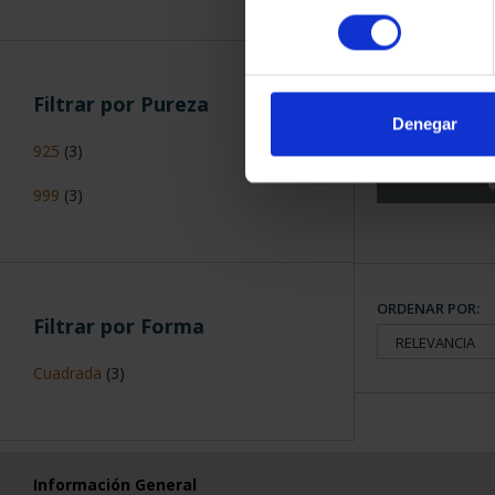
consentimiento
275 ANIVERS
(2021) 
Filtrar por Pureza
153
Denegar
925
(3)
999
(3)
ORDENAR POR:
Filtrar por Forma
Cuadrada
(3)
Información General