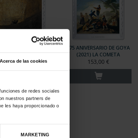
ANIVERSARIO DE GOYA
275 ANIVERSARIO DE GOYA
(2021) PERRO
(2021) LA COMETA
153,00 €
153,00 €
Acerca de las cookies
 funciones de redes sociales
con nuestros partners de
ue les haya proporcionado o
MARKETING