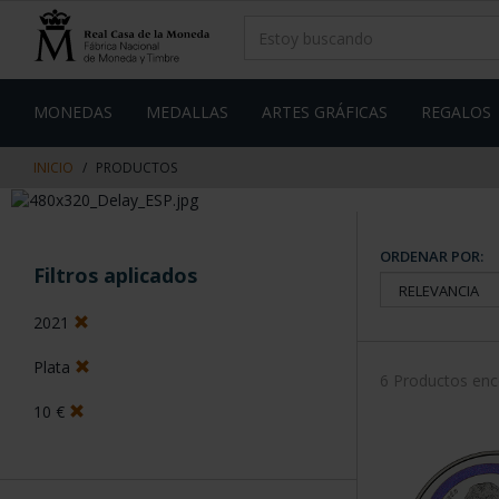
saltar
Saltar
al
al
contenido
men
de
navegacin
MONEDAS
MEDALLAS
ARTES GRÁFICAS
REGALOS
INICIO
PRODUCTOS
ORDENAR POR:
Filtros aplicados
2021
Plata
6 Productos en
10 €