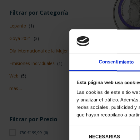
Filtrar por Categoría
Lepanto
(1)
Goya 2021
(3)
EMILIA PA
Día Internacional de la Mujer
(1)
(2021) 
140,
Consentimiento
Emisiones Individuales
(1)
Web
(5)
Esta página web usa cookie
más ...
Las cookies de este sitio we
y analizar el tráfico. Ademá
redes sociales, publicidad y
que hayan recopilado a parti
Filtrar por Precio
Selección
€50-€199,99
(6)
NECESARIAS
de