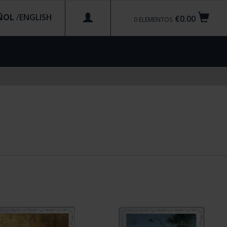
ÑOL
/
€0.00
0
ELEMENTOS