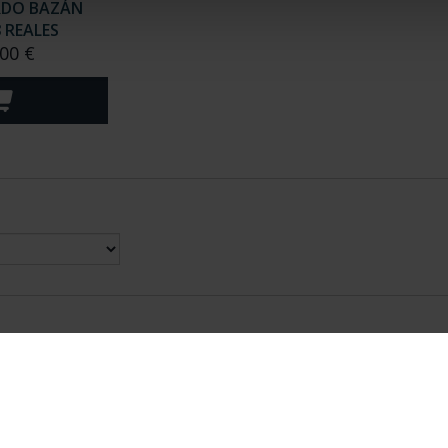
RDO BAZÁN
8 REALES
00 €
nes Legales
|
|
Ayuda
|