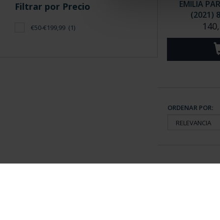
EMILIA PA
Filtrar por Precio
(2021) 
140,
€50-€199,99
(1)
ORDENAR POR:
Información General
Contacto
|
Preguntas Frequentes (FAQs)
|
Aviso Legal
|
Condicio