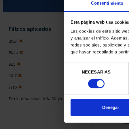
Consentimiento
Esta página web usa cookie
ORDENAR POR:
Filtros aplicados
Las cookies de este sitio we
y analizar el tráfico. Ademá
2021
redes sociales, publicidad y
que hayan recopilado a parti
Plata
1 Productos en
925
Selección
NECESARIAS
de
10 €
consentimiento
Web
Día Internacional de la Mujer
Denegar