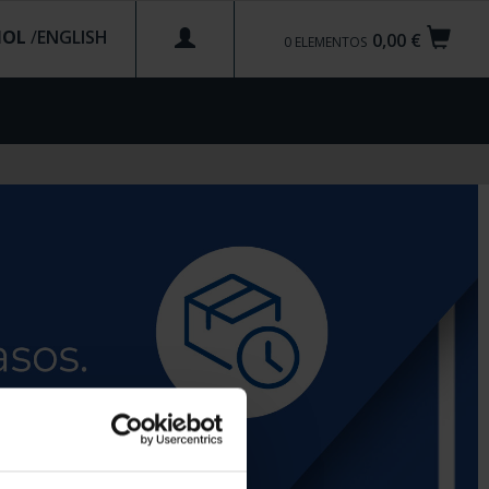
ÑOL
/
0,00 €
0
ELEMENTOS