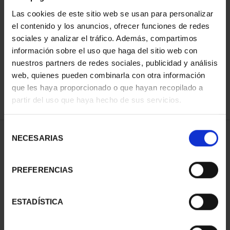
Las cookies de este sitio web se usan para personalizar
el contenido y los anuncios, ofrecer funciones de redes
ORDENAR POR:
sociales y analizar el tráfico. Además, compartimos
información sobre el uso que haga del sitio web con
nuestros partners de redes sociales, publicidad y análisis
web, quienes pueden combinarla con otra información
que les haya proporcionado o que hayan recopilado a
REFINAR
partir del uso que haya hecho de sus servicios.
Selección
1 Productos encontrados
NECESARIAS
de
consentimiento
PREFERENCIAS
ESTADÍSTICA