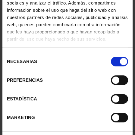
sociales y analizar el tráfico. Además, compartimos
información sobre el uso que haga del sitio web con
nuestros partners de redes sociales, publicidad y análisis
EMILIA PARDO BAZÁN
275 ANIVERSARIO DE
web, quienes pueden combinarla con otra información
(2021) 8 REALES
GOYA (2021)
que les haya proporcionado o que hayan recopilado a
140,00 €
CINCUENTI...
partir del uso que haya hecho de sus servicios.
610,00 €
Selección
NECESARIAS
de
consentimiento
PREFERENCIAS
ESTADÍSTICA
MARKETING