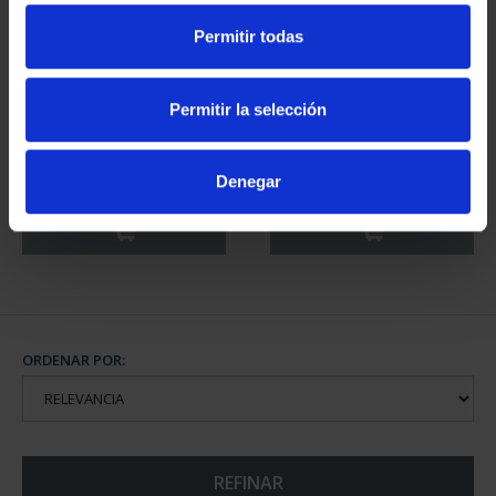
800 AÑOS CATEDRAL
BATALLA DE LEPANTO
Permitir todas
BURGOS (2021) 8
(2021) CINCUENTÍN
REALES
610,00 €
140,00 €
Permitir la selección
Denegar
BATALLA DE LEPANTO
BATALLA DE LEPANTO
(2021) 8 REALES
(2021) COLECCIÓN
140,00 €
COMP...