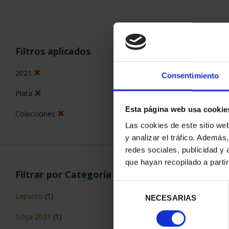
ORDENAR POR:
Filtros aplicados
2021
Consentimiento
Plata
2 Productos en
Esta página web usa cookie
Colecciones
Las cookies de este sitio we
y analizar el tráfico. Ademá
redes sociales, publicidad y
que hayan recopilado a parti
Filtrar por Categoría
Selección
Lepanto
(1)
NECESARIAS
de
consentimiento
Goya 2021
(1)