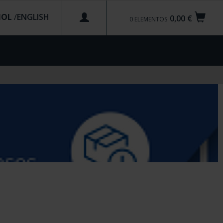
ÑOL
/
0,00 €
0
ELEMENTOS