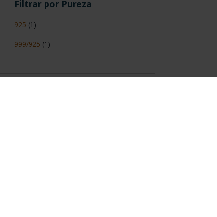
Filtrar por Pureza
925
(1)
999/925
(1)
Información General
Contacto
|
Preguntas Frequentes (FAQs)
|
Aviso Legal
|
Condicio