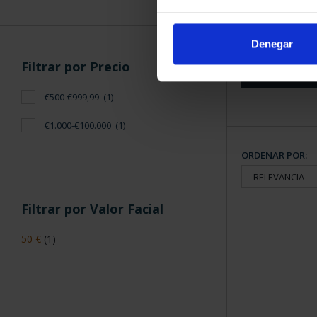
275 ANIVERS
(2021) CO
1.069
Denegar
Filtrar por Precio
€500-€999,99
(1)
€1.000-€100.000
(1)
ORDENAR POR:
Filtrar por Valor Facial
50 €
(1)