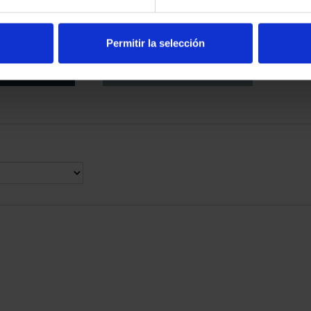
ARIO DE GOYA
BATALLA DE LEPANTO
LECCIÓN...
(2021) COLECCIÓN COMP...
,00 €
750,00 €
Permitir la selección