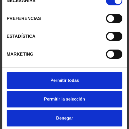
NECESARIAS
de
consentimiento
PREFERENCIAS
ESTADÍSTICA
275 ANIVERSARIO DE
GOYA (2021) QUITASOL
153,00 €
MARKETING
Permitir todas
Permitir la selección
ORDENAR POR:
Denegar