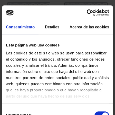
Consentimiento
Detalles
Acerca de las cookies
Esta página web usa cookies
275 ANIVERSARIO DE
275 ANIVERSARIO DE
Las cookies de este sitio web se usan para personalizar
GOYA (2021) PERRO
GOYA (2021) LA
el contenido y los anuncios, ofrecer funciones de redes
153,00 €
COMETA
sociales y analizar el tráfico. Además, compartimos
153,00 €
información sobre el uso que haga del sitio web con
nuestros partners de redes sociales, publicidad y análisis
web, quienes pueden combinarla con otra información
que les haya proporcionado o que hayan recopilado a
partir del uso que haya hecho de sus servicios.
Selección