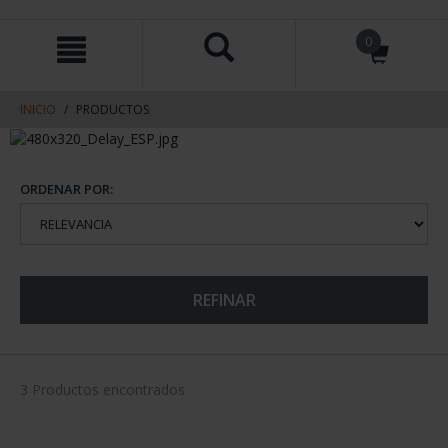
saltar
Saltar
0
al
al
contenido
men
de
navegacin
INICIO
PRODUCTOS
ORDENAR POR:
REFINAR
3 Productos encontrados