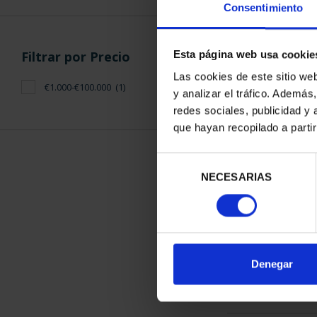
Consentimiento
Filtrar por Precio
Esta página web usa cookie
Las cookies de este sitio we
€1.000-€100.000
(1)
y analizar el tráfico. Ademá
275 ANIVERSA
redes sociales, publicidad y
MONEDA 8
que hayan recopilado a parti
4.280
Selección
NECESARIAS
de
consentimiento
ORDENAR POR:
Denegar