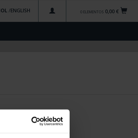
ÑOL
/
0,00 €
0
ELEMENTOS