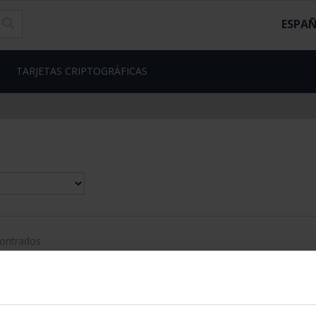
ESPA
TARJETAS CRIPTOGRÁFICAS
contrados