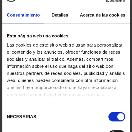
Consentimiento
Detalles
Acerca de las cookies
Esta página web usa cookies
275 ANIVERSARIO DE
275 ANIVERSARIO DE
Las cookies de este sitio web se usan para personalizar
GOYA (2021)
GOYA (2021) PERRO
el contenido y los anuncios, ofrecer funciones de redes
CINCUENTI...
153,00 €
sociales y analizar el tráfico. Además, compartimos
610,00 €
información sobre el uso que haga del sitio web con
nuestros partners de redes sociales, publicidad y análisis
web, quienes pueden combinarla con otra información
que les haya proporcionado o que hayan recopilado a
partir del uso que haya hecho de sus servicios.
Selección
NECESARIAS
de
consentimiento