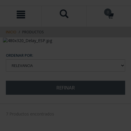
saltar
Saltar
0
al
al
contenido
men
de
navegacin
INICIO
PRODUCTOS
ORDENAR POR:
REFINAR
7 Productos encontrados