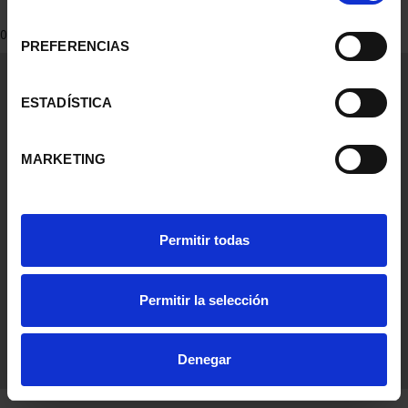
consentimiento
0 Productos encontrados
PREFERENCIAS
Información General
Contacto
ESTADÍSTICA
Preguntas Frequentes (FAQs)
Aviso Legal
MARKETING
Condiciones Legales
Ayuda
Permitir todas
Permitir la selección
Denegar