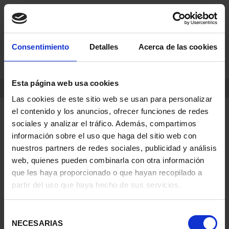
saltar
Saltar
Consentimiento
Detalles
Acerca de las cookies
0
al
al
contenido
men
de
Esta página web usa cookies
navegacin
INICIO
PRODUCTOS
Las cookies de este sitio web se usan para personalizar
el contenido y los anuncios, ofrecer funciones de redes
sociales y analizar el tráfico. Además, compartimos
información sobre el uso que haga del sitio web con
nuestros partners de redes sociales, publicidad y análisis
web, quienes pueden combinarla con otra información
que les haya proporcionado o que hayan recopilado a
partir del uso que haya hecho de sus servicios.
Selección
NECESARIAS
de