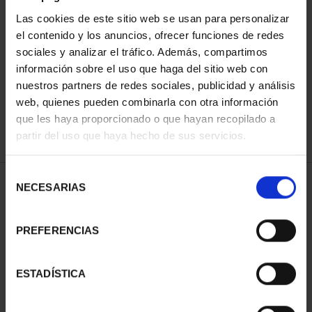
Las cookies de este sitio web se usan para personalizar
el contenido y los anuncios, ofrecer funciones de redes
ORDENAR POR:
sociales y analizar el tráfico. Además, compartimos
información sobre el uso que haga del sitio web con
nuestros partners de redes sociales, publicidad y análisis
web, quienes pueden combinarla con otra información
que les haya proporcionado o que hayan recopilado a
REFINAR
partir del uso que haya hecho de sus servicios.
Selección
1 Productos encontrados
NECESARIAS
de
consentimiento
PREFERENCIAS
ESTADÍSTICA