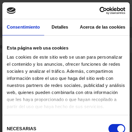
saltar
Saltar
0
al
al
contenido
men
de
Consentimiento
Detalles
Acerca de las cookies
navegacin
INICIO
PRODUCTOS
0 Productos encontrados
Esta página web usa cookies
Las cookies de este sitio web se usan para personalizar
Información General
el contenido y los anuncios, ofrecer funciones de redes
Contacto
sociales y analizar el tráfico. Además, compartimos
Preguntas Frequentes (FAQs)
información sobre el uso que haga del sitio web con
Aviso Legal
nuestros partners de redes sociales, publicidad y análisis
web, quienes pueden combinarla con otra información
Condiciones Legales
que les haya proporcionado o que hayan recopilado a
partir del uso que haya hecho de sus servicios.
Ayuda
Selección
NECESARIAS
de