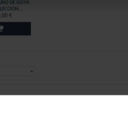
ARIO DE GOYA
LECCIÓN...
,00 €
nes Legales
|
|
Ayuda
|