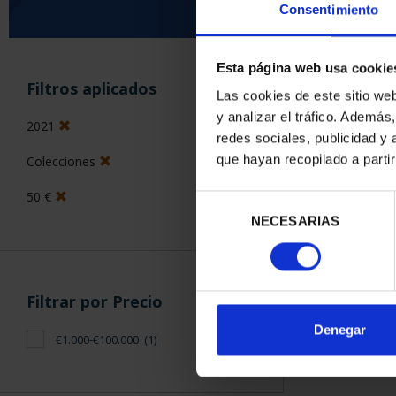
Consentimiento
Esta página web usa cookie
ORDENAR POR:
Filtros aplicados
Las cookies de este sitio we
y analizar el tráfico. Ademá
2021
redes sociales, publicidad y
que hayan recopilado a parti
Colecciones
1 Productos en
50 €
Selección
NECESARIAS
de
consentimiento
Filtrar por Precio
Denegar
€1.000-€100.000
(1)