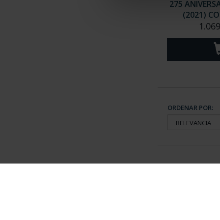
275 ANIVERS
(2021) CO
1.069
ORDENAR POR:
Información General
Contacto
|
Preguntas Frequentes (FAQs)
|
Aviso Legal
|
Condicio