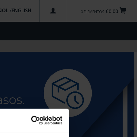
ÑOL
/
€0.00
0
ELEMENTOS