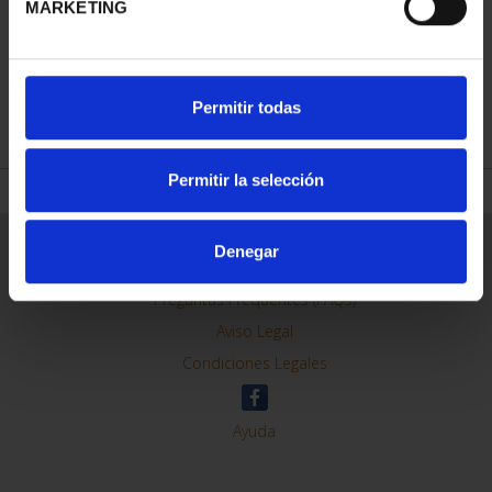
MARKETING
REFINAR
Permitir todas
Permitir la selección
Información General
Denegar
Contacto
Preguntas Frequentes (FAQs)
Aviso Legal
Condiciones Legales
Ayuda