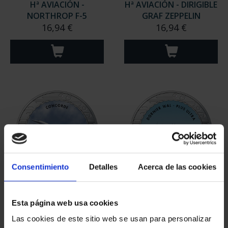
Hª AVIACIÓN -
Hª AVIACIÓN - DIRIGIBLE
NORTHROP F-5
GRAF ZEPPELIN
16,94 €
16,94 €
Consentimiento
Detalles
Acerca de las cookies
Hª AVIACIÓN - BAC
Hª AVIACIÓN - DORNIER
CONCORDE
WAL "PLUS ULTRA"
Esta página web usa cookies
16,94 €
16,94 €
Las cookies de este sitio web se usan para personalizar