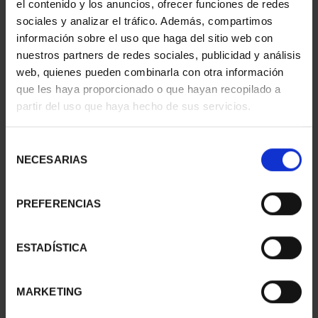
el contenido y los anuncios, ofrecer funciones de redes
sociales y analizar el tráfico. Además, compartimos
información sobre el uso que haga del sitio web con
nuestros partners de redes sociales, publicidad y análisis
web, quienes pueden combinarla con otra información
que les haya proporcionado o que hayan recopilado a
partir del uso que haya hecho de sus servicios.
Selección
NECESARIAS
de
consentimiento
Hª AVIACIÓN - NORTH
Hª AVIACIÓN -
PREFERENCIAS
AMERICAN F-86 F
LOCKHEED P-3 ORION
16,94 €
16,94 €
ESTADÍSTICA
MARKETING