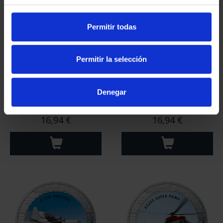
Permitir todas
Permitir la selección
Denegar
Hª AVIACIÓN - BOEING
Hª AVIACIÓN - CASA C-
747
101 AVIOJET
16,94 €
16,94 €