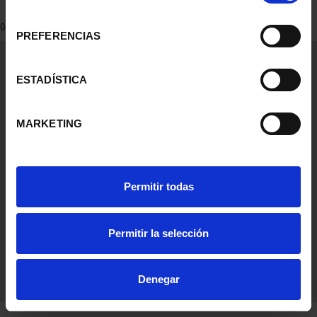
consentimiento
0 Productos encontrados
PREFERENCIAS
Información General
Contacto
ESTADÍSTICA
Preguntas Frequentes (FAQs)
Aviso Legal
MARKETING
Condiciones Legales
Ayuda
Permitir todas
Permitir la selección
Denegar