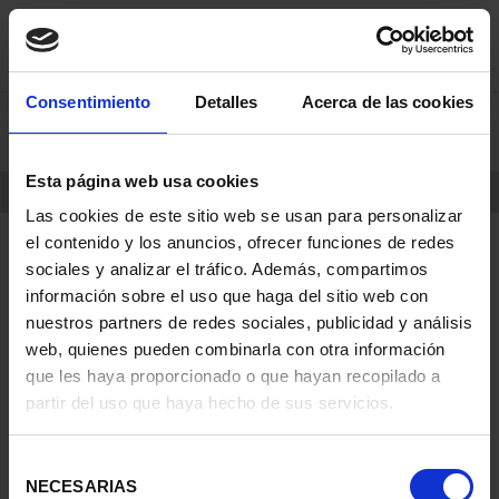
saltar
Saltar
Consentimiento
Detalles
Acerca de las cookies
0
al
al
contenido
men
de
Esta página web usa cookies
navegacin
INICIO
PRODUCTOS
Las cookies de este sitio web se usan para personalizar
el contenido y los anuncios, ofrecer funciones de redes
sociales y analizar el tráfico. Además, compartimos
información sobre el uso que haga del sitio web con
nuestros partners de redes sociales, publicidad y análisis
web, quienes pueden combinarla con otra información
que les haya proporcionado o que hayan recopilado a
partir del uso que haya hecho de sus servicios.
Selección
NECESARIAS
de