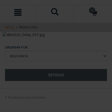
saltar
Saltar
0
al
al
contenido
men
de
navegacin
INICIO
PRODUCTOS
ORDENAR POR:
REFINAR
3 Productos encontrados