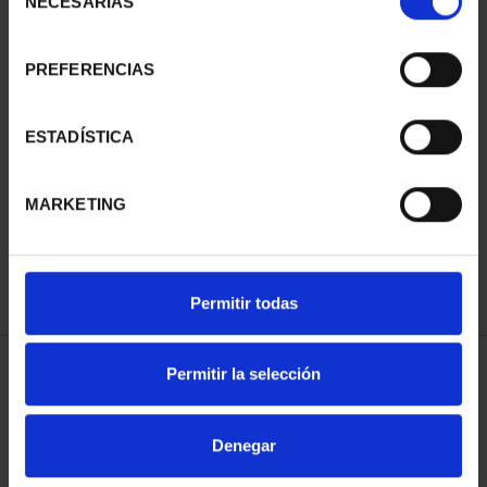
NECESARIAS
de
consentimiento
PREFERENCIAS
ESTADÍSTICA
BICENTENARIO PRADO
2 ESCUDOS BENEDETTO
1.245,00 €
MARKETING
Permitir todas
Permitir la selección
ORDENAR POR:
Denegar