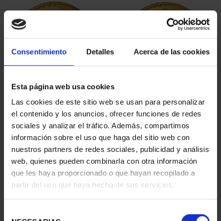
Consentimiento
Detalles
Acerca de las cookies
Esta página web usa cookies
BICENTENARIO PRADO
BICENTENARIO PRADO
Las cookies de este sitio web se usan para personalizar
2 ESCUDOS PASITELES
2 ESCUDOS LEONE
el contenido y los anuncios, ofrecer funciones de redes
1.245,00 €
LEONI
sociales y analizar el tráfico. Además, compartimos
1.245,00 €
información sobre el uso que haga del sitio web con
nuestros partners de redes sociales, publicidad y análisis
web, quienes pueden combinarla con otra información
que les haya proporcionado o que hayan recopilado a
partir del uso que haya hecho de sus servicios.
Selección