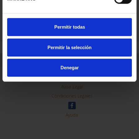
REFINAR
Permitir todas
Permitir la selección
Información General
Denegar
Contacto
Preguntas Frequentes (FAQs)
Aviso Legal
Condiciones Legales
Ayuda