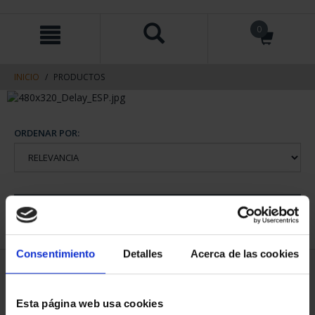
saltar
Saltar
0
al
al
contenido
men
de
navegacin
INICIO
PRODUCTOS
ORDENAR POR:
REFINAR
Consentimiento
Detalles
Acerca de las cookies
1 Productos encontrados
Esta página web usa cookies