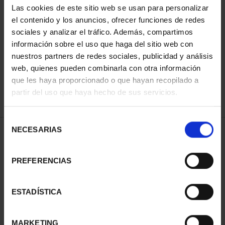
Las cookies de este sitio web se usan para personalizar
el contenido y los anuncios, ofrecer funciones de redes
sociales y analizar el tráfico. Además, compartimos
ORDENAR POR:
información sobre el uso que haga del sitio web con
nuestros partners de redes sociales, publicidad y análisis
web, quienes pueden combinarla con otra información
que les haya proporcionado o que hayan recopilado a
REFINAR
partir del uso que haya hecho de sus servicios.
Selección
NECESARIAS
de
1 Productos encontrados
consentimiento
PREFERENCIAS
ESTADÍSTICA
MARKETING