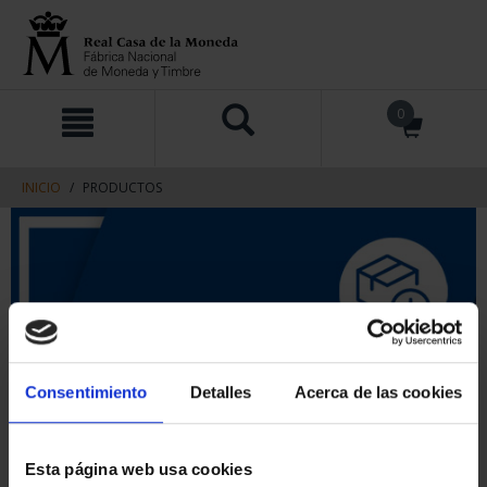
saltar
Saltar
0
al
al
contenido
men
de
navegacin
INICIO
PRODUCTOS
Consentimiento
Detalles
Acerca de las cookies
Esta página web usa cookies