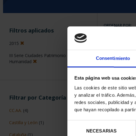
ORDENAR POR:
Filtros aplicados
2015
III Serie Ciudades Patrimonio de la
Consentimiento
5 Productos en
Humanidad
Esta página web usa cookie
Las cookies de este sitio we
y analizar el tráfico. Ademá
Filtrar por Categoría
redes sociales, publicidad y
que hayan recopilado a parti
CC.AA.
(4)
Castilla y León
(1)
Selección
NECESARIAS
de
Cataluña
(1)