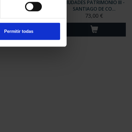
ADES PATRIMONIO III -
CIUDADES PATRIMONIO III -
UBEDA
SANTIAGO DE CO...
73,00 €
73,00 €
Permitir todas