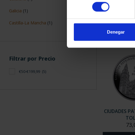
CIUDADES PAT
consentimiento
TARR
Galicia
(1)
73,
Castilla-La Mancha
(1)
Denegar
Filtrar por Precio
€50-€199,99
(5)
CIUDADES PAT
TO
73,