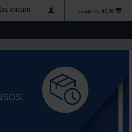
ÑOL
/
€0.00
0
ELEMENTOS