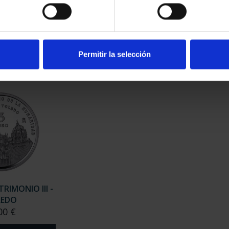
RIMONIO III -
CIUDADES PATRIMONIO III -
CIUD
AGONA
SEGOVIA
00 €
73,00 €
Permitir la selección
RIMONIO III -
LEDO
00 €