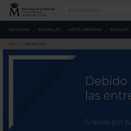
saltar
Saltar
al
al
contenido
men
de
navegacin
MONEDAS
MEDALLAS
ARTES GRÁFICAS
REGALOS
INICIO
PRODUCTOS