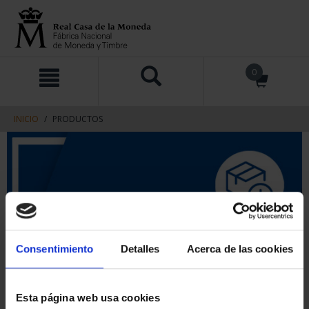
saltar
Saltar
0
al
al
contenido
men
de
navegacin
INICIO
PRODUCTOS
Consentimiento
Detalles
Acerca de las cookies
Esta página web usa cookies