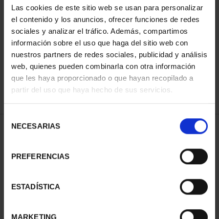
Las cookies de este sitio web se usan para personalizar
el contenido y los anuncios, ofrecer funciones de redes
sociales y analizar el tráfico. Además, compartimos
ORDENAR POR:
información sobre el uso que haga del sitio web con
nuestros partners de redes sociales, publicidad y análisis
web, quienes pueden combinarla con otra información
que les haya proporcionado o que hayan recopilado a
REFINAR
partir del uso que haya hecho de sus servicios.
Selección
NECESARIAS
de
1 Productos encontrados
consentimiento
PREFERENCIAS
ESTADÍSTICA
MARKETING