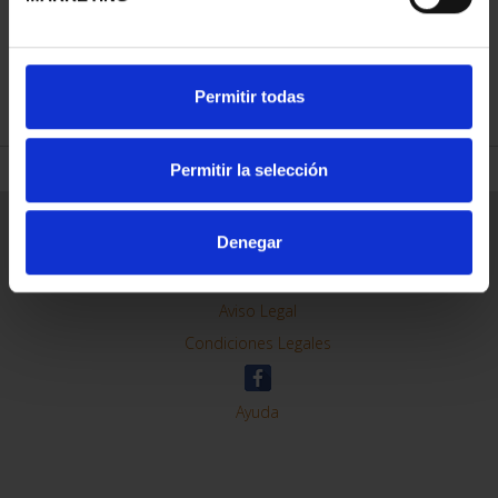
REFINAR
Permitir todas
Permitir la selección
Información General
Denegar
Contacto
Preguntas Frequentes (FAQs)
Aviso Legal
Condiciones Legales
Ayuda