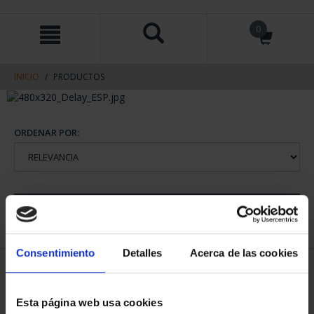
saltar
Saltar
0
al
al
contenido
men
de
navegacin
INICIO
PRODUCTOS
ORDENAR POR:
REFINAR
Consentimiento
Detalles
Acerca de las cookies
1 Productos encontrados
Esta página web usa cookies