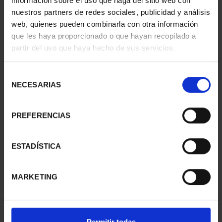
información sobre el uso que haga del sitio web con
nuestros partners de redes sociales, publicidad y análisis
web, quienes pueden combinarla con otra información
que les haya proporcionado o que hayan recopilado a
CIUDADES PATRIMONIO
CIUDADES PATRIMONIO
partir del uso que haya hecho de sus servicios.
II - CUENCA
II - SALAMANCA
73,00 €
73,00 €
Selección
NECESARIAS
de
consentimiento
PREFERENCIAS
ESTADÍSTICA
MARKETING
CIUDADES PATRIMONIO
CIUDADES PATRIMONIO
Permitir todas