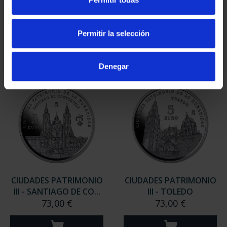
III - TARRAGONA
III - SEGOVIA
73,00 €
73,00 €
Permitir la selección
Denegar
CIUDADES PATRIMONIO
CIUDADES PATRIMONIO
III - SANTIAGO DE CO...
III - TOLEDO
73,00 €
73,00 €