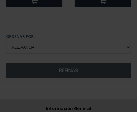
ORDENAR POR:
REFINAR
Información General
Contacto
Preguntas Frequentes (FAQs)
Aviso Legal