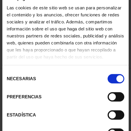
Las cookies de este sitio web se usan para personalizar
el contenido y los anuncios, ofrecer funciones de redes
ORDENAR POR:
sociales y analizar el tráfico. Además, compartimos
información sobre el uso que haga del sitio web con
nuestros partners de redes sociales, publicidad y análisis
web, quienes pueden combinarla con otra información
que les haya proporcionado o que hayan recopilado a
REFINAR
partir del uso que haya hecho de sus servicios.
Selección
1 Productos encontrados
NECESARIAS
de
consentimiento
PREFERENCIAS
ESTADÍSTICA