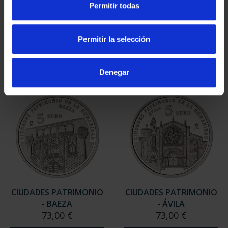
Permitir todas
CIUDADES PATRIMONIO
CIUDADES PATRIMONIO
- ALCALÁ DE HENARES
- CÓRDOBA
73,00 €
73,00 €
Permitir la selección
Denegar
CIUDADES PATRIMONIO
CIUDADES PATRIMONIO
- BAEZA
- ÁVILA
73,00 €
73,00 €