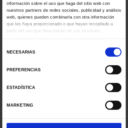
información sobre el uso que haga del sitio web con
nuestros partners de redes sociales, publicidad y análisis
web, quienes pueden combinarla con otra información
PATRIMONIO
CIUDADES PATRIMONIO
que les haya proporcionado o que hayan recopilado a
NACIONAL II - PALACIO
- CÁCERES
partir del uso que haya hecho de sus servicios.
REAL DE...
73,00 €
73,00 €
Selección
NECESARIAS
de
consentimiento
PREFERENCIAS
ESTADÍSTICA
MARKETING