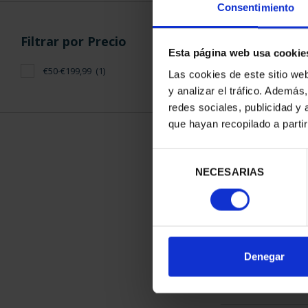
Consentimiento
Filtrar por Precio
Esta página web usa cookie
€50-€199,99
(1)
Las cookies de este sitio we
y analizar el tráfico. Ademá
CIUDADES P
redes sociales, publicidad y
ALCALÁ D
que hayan recopilado a parti
73,
Selección
NECESARIAS
de
consentimiento
ORDENAR POR:
Denegar