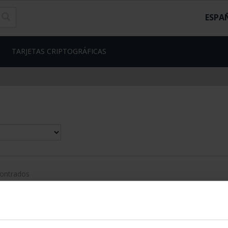
ESPA
TARJETAS CRIPTOGRÁFICAS
contrados