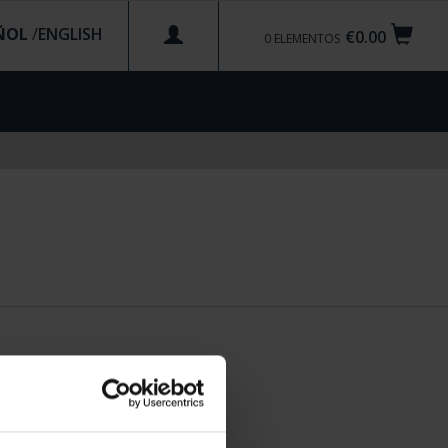
ÑOL
/
€0.00
0
ELEMENTOS