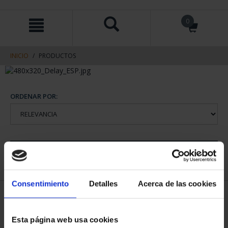
saltar
Saltar
0
al
al
contenido
men
de
navegacin
INICIO
PRODUCTOS
ORDENAR POR:
REFINAR
Consentimiento
Detalles
Acerca de las cookies
1 Productos encontrados
Esta página web usa cookies