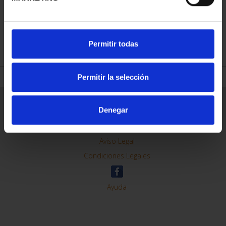
REFINAR
Permitir todas
Permitir la selección
Información General
Denegar
Contacto
Preguntas Frequentes (FAQs)
Aviso Legal
Condiciones Legales
Ayuda