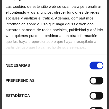
Las cookies de este sitio web se usan para personalizar
el contenido y los anuncios, ofrecer funciones de redes
ORDENAR POR:
sociales y analizar el tráfico. Además, compartimos
información sobre el uso que haga del sitio web con
nuestros partners de redes sociales, publicidad y análisis
web, quienes pueden combinarla con otra información
que les haya proporcionado o que hayan recopilado a
REFINAR
partir del uso que haya hecho de sus servicios.
Selección
1 Productos encontrados
NECESARIAS
de
consentimiento
PREFERENCIAS
ESTADÍSTICA