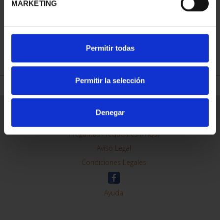
MARKETING
REFINAR
Permitir todas
Permitir la selección
Información General
Denegar
Contacto
Preguntas Frequentes (FAQs)
Aviso Legal
Condiciones Legales
Ayuda