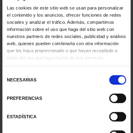
Las cookies de este sitio web se usan para personalizar
el contenido y los anuncios, ofrecer funciones de redes
ORDENAR POR:
sociales y analizar el tráfico. Además, compartimos
información sobre el uso que haga del sitio web con
nuestros partners de redes sociales, publicidad y análisis
web, quienes pueden combinarla con otra información
que les haya proporcionado o que hayan recopilado a
REFINAR
partir del uso que haya hecho de sus servicios.
Selección
1 Productos encontrados
NECESARIAS
de
consentimiento
PREFERENCIAS
ESTADÍSTICA