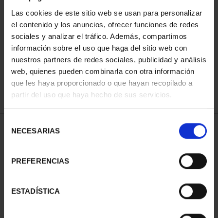
Las cookies de este sitio web se usan para personalizar
el contenido y los anuncios, ofrecer funciones de redes
ORDENAR POR:
sociales y analizar el tráfico. Además, compartimos
información sobre el uso que haga del sitio web con
nuestros partners de redes sociales, publicidad y análisis
web, quienes pueden combinarla con otra información
que les haya proporcionado o que hayan recopilado a
REFINAR
partir del uso que haya hecho de sus servicios.
Selección
1 Productos encontrados
NECESARIAS
de
consentimiento
PREFERENCIAS
ESTADÍSTICA