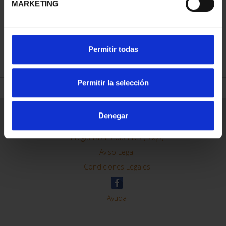
MARKETING
REFINAR
Permitir todas
Permitir la selección
Información General
Denegar
Contacto
Preguntas Frequentes (FAQs)
Aviso Legal
Condiciones Legales
Ayuda