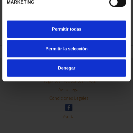
MARKETING
REFINAR
Permitir todas
Permitir la selección
Información General
Denegar
Contacto
Preguntas Frequentes (FAQs)
Aviso Legal
Condiciones Legales
Ayuda