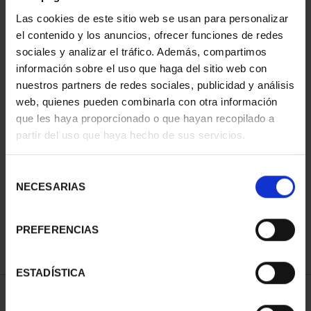
Las cookies de este sitio web se usan para personalizar
el contenido y los anuncios, ofrecer funciones de redes
sociales y analizar el tráfico. Además, compartimos
información sobre el uso que haga del sitio web con
nuestros partners de redes sociales, publicidad y análisis
web, quienes pueden combinarla con otra información
que les haya proporcionado o que hayan recopilado a
partir del uso que haya hecho de sus servicios.
PATRIMONIO
CAPITALES DE
NACIONAL I - EL
PROVINCIA COLECCION
ESCORIAL
COMPLET...
Selección
73,00 €
3.796,00 €
NECESARIAS
de
consentimiento
PREFERENCIAS
ESTADÍSTICA
ORDENAR POR: