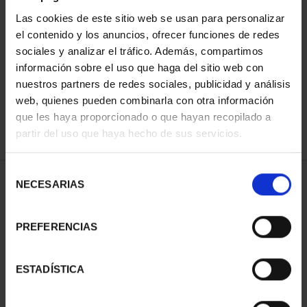
Las cookies de este sitio web se usan para personalizar
el contenido y los anuncios, ofrecer funciones de redes
ORDENAR POR:
sociales y analizar el tráfico. Además, compartimos
información sobre el uso que haga del sitio web con
nuestros partners de redes sociales, publicidad y análisis
web, quienes pueden combinarla con otra información
que les haya proporcionado o que hayan recopilado a
REFINAR
partir del uso que haya hecho de sus servicios.
Selección
1 Productos encontrados
NECESARIAS
de
consentimiento
PREFERENCIAS
ESTADÍSTICA