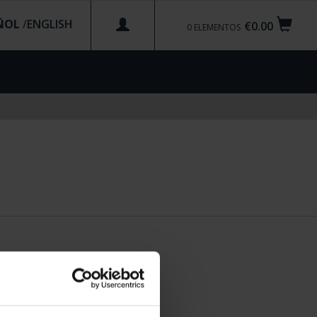
ÑOL
/
€0.00
0
ELEMENTOS