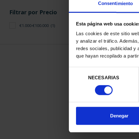
Consentimiento
Esta página web usa cookie
ORDENAR POR:
Filtros aplicados
Las cookies de este sitio we
y analizar el tráfico. Ademá
2013
redes sociales, publicidad y
que hayan recopilado a parti
Series
1 Productos en
Capitales de Provincia
Selección
NECESARIAS
de
consentimiento
Filtrar por Precio
Denegar
€1.000-€100.000
(1)