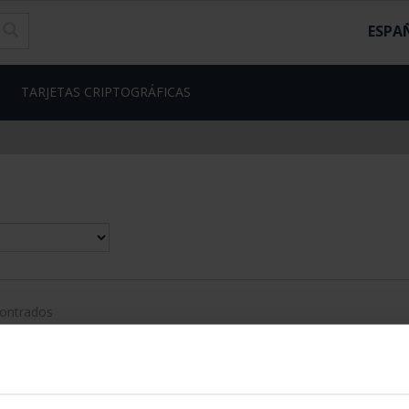
ESPA
TARJETAS CRIPTOGRÁFICAS
contrados