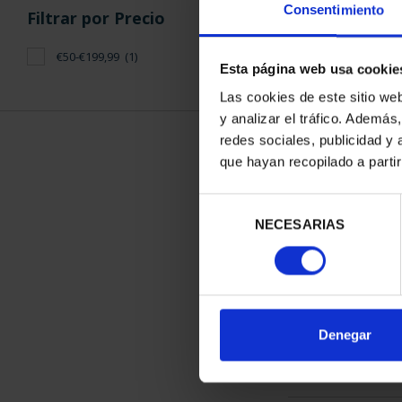
Consentimiento
Filtrar por Precio
€50-€199,99
(1)
Esta página web usa cookie
Las cookies de este sitio we
y analizar el tráfico. Ademá
CAPITALES 
redes sociales, publicidad y
ALIC
que hayan recopilado a parti
73,
Selección
NECESARIAS
de
consentimiento
ORDENAR POR:
Denegar