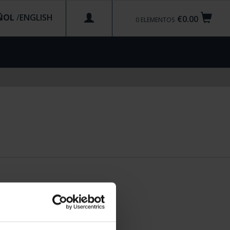
ÑOL
/
€0.00
0
ELEMENTOS