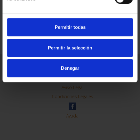
REFINAR
Permitir todas
Permitir la selección
Información General
Denegar
Contacto
Preguntas Frequentes (FAQs)
Aviso Legal
Condiciones Legales
Ayuda