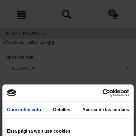
saltar
Saltar
0
al
al
contenido
men
de
navegacin
INICIO
PRODUCTOS
ORDENAR POR:
REFINAR
Consentimiento
Detalles
Acerca de las cookies
1 Productos encontrados
Esta página web usa cookies