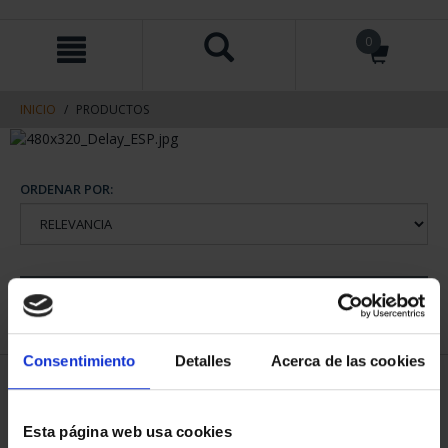
saltar
Saltar
0
al
al
contenido
men
de
navegacin
INICIO
PRODUCTOS
ORDENAR POR:
REFINAR
Consentimiento
Detalles
Acerca de las cookies
1 Productos encontrados
Esta página web usa cookies