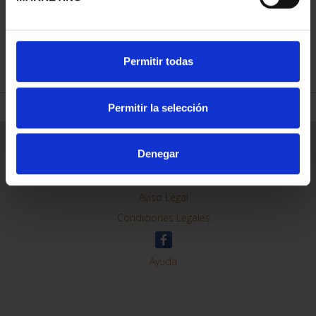
REFINAR
Permitir todas
Permitir la selección
Información General
Denegar
Contacto
Preguntas Frequentes (FAQs)
Aviso Legal
Condiciones Legales
Ayuda