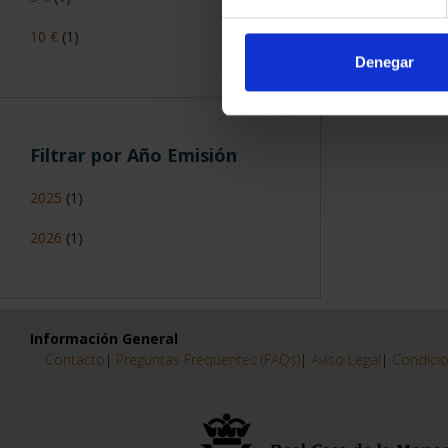
10 €
(1)
Denegar
Filtrar por Año Emisión
2025
(1)
2026
(1)
Información General
Contacto
|
Preguntas Frequentes (FAQs)
|
Aviso Legal
|
Condicio