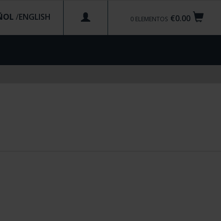
ÑOL
/
€0.00
0
ELEMENTOS