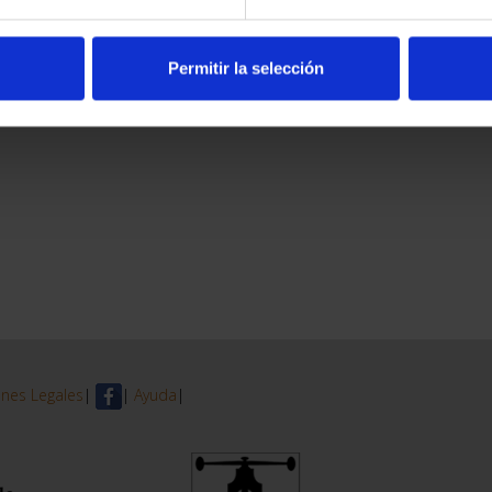
Permitir la selección
nes Legales
|
|
Ayuda
|