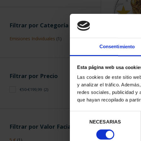
Filtrar por Categoría
Emisiones Individuales
(1)
Consentimiento
CAMPEONES 
FIFA
73,
Esta página web usa cookie
Filtrar por Precio
Las cookies de este sitio we
y analizar el tráfico. Ademá
€50-€199,99
(2)
redes sociales, publicidad y
que hayan recopilado a parti
Selección
ORDENAR POR:
NECESARIAS
de
Filtrar por Valor Facial
consentimiento
5 €
(1)