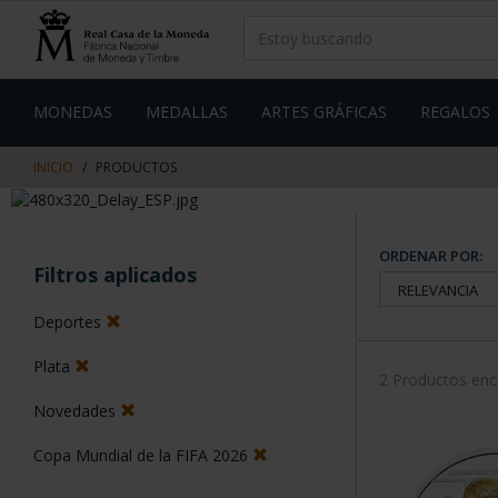
saltar
Saltar
al
al
contenido
men
de
navegacin
MONEDAS
MEDALLAS
ARTES GRÁFICAS
REGALOS
INICIO
PRODUCTOS
ORDENAR POR:
Filtros aplicados
Deportes
Plata
2 Productos en
Novedades
Copa Mundial de la FIFA 2026