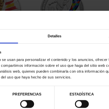
Detalles
DEL MUNDIAL
MUNDIAL FIFA 2026 (EM.
 2026
2025) 8 REALES
00 €
145,00 €
s
b se usan para personalizar el contenido y los anuncios, ofrecer
s, compartimos información sobre el uso que haga del sitio web 
 análisis web, quienes pueden combinarla con otra información q
r del uso que haya hecho de sus servicios.
PREFERENCIAS
ESTADÍSTICA