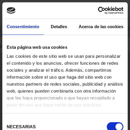
saltar
Saltar
0
al
al
contenido
men
de
Consentimiento
Detalles
Acerca de las cookies
navegacin
INICIO
PRODUCTOS
0 Productos encontrados
Esta página web usa cookies
Las cookies de este sitio web se usan para personalizar
Información General
el contenido y los anuncios, ofrecer funciones de redes
Contacto
sociales y analizar el tráfico. Además, compartimos
Preguntas Frequentes (FAQs)
información sobre el uso que haga del sitio web con
Aviso Legal
nuestros partners de redes sociales, publicidad y análisis
web, quienes pueden combinarla con otra información
Condiciones Legales
que les haya proporcionado o que hayan recopilado a
partir del uso que haya hecho de sus servicios.
Ayuda
Selección
NECESARIAS
de