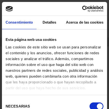
saltar
Saltar
Consentimiento
Detalles
Acerca de las cookies
0
al
al
contenido
men
de
Esta página web usa cookies
navegacin
INICIO
PRODUCTOS
Las cookies de este sitio web se usan para personalizar
el contenido y los anuncios, ofrecer funciones de redes
sociales y analizar el tráfico. Además, compartimos
información sobre el uso que haga del sitio web con
nuestros partners de redes sociales, publicidad y análisis
web, quienes pueden combinarla con otra información
que les haya proporcionado o que hayan recopilado a
partir del uso que haya hecho de sus servicios.
Selección
NECESARIAS
de