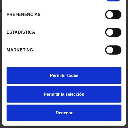
consentimiento
0 Productos encontrados
PREFERENCIAS
Información General
Contacto
ESTADÍSTICA
Preguntas Frequentes (FAQs)
Aviso Legal
MARKETING
Condiciones Legales
Ayuda
Permitir todas
Permitir la selección
Denegar