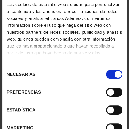
Las cookies de este sitio web se usan para personalizar
el contenido y los anuncios, ofrecer funciones de redes
sociales y analizar el tráfico. Además, compartimos
ORDENAR POR:
información sobre el uso que haga del sitio web con
nuestros partners de redes sociales, publicidad y análisis
web, quienes pueden combinarla con otra información
que les haya proporcionado o que hayan recopilado a
REFINAR
partir del uso que haya hecho de sus servicios.
Selección
NECESARIAS
de
2 Productos encontrados
consentimiento
PREFERENCIAS
ESTADÍSTICA
MARKETING