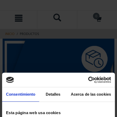
saltar
Saltar
0
al
al
contenido
men
de
navegacin
INICIO
PRODUCTOS
Consentimiento
Detalles
Acerca de las cookies
Esta página web usa cookies