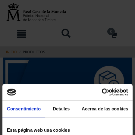
saltar
Saltar
0
al
al
contenido
men
de
navegacin
INICIO
PRODUCTOS
Consentimiento
Detalles
Acerca de las cookies
Esta página web usa cookies