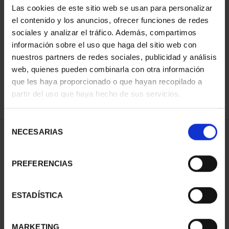
Las cookies de este sitio web se usan para personalizar
el contenido y los anuncios, ofrecer funciones de redes
sociales y analizar el tráfico. Además, compartimos
ORDENAR POR:
información sobre el uso que haga del sitio web con
nuestros partners de redes sociales, publicidad y análisis
web, quienes pueden combinarla con otra información
que les haya proporcionado o que hayan recopilado a
REFINAR
partir del uso que haya hecho de sus servicios.
Selección
NECESARIAS
de
1 Productos encontrados
consentimiento
PREFERENCIAS
ESTADÍSTICA
MARKETING